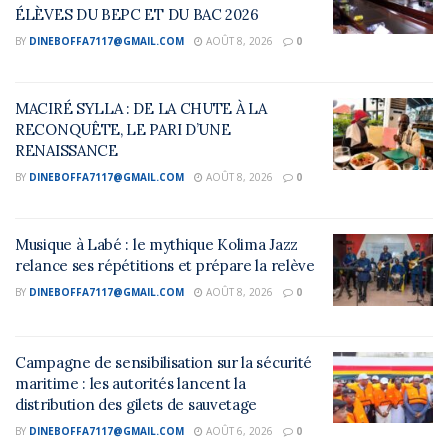
ÉLÈVES DU BEPC ET DU BAC 2026
BY
DINEBOFFA7117@GMAIL.COM
AOÛT 8, 2026
0
MACIRÉ SYLLA : DE LA CHUTE À LA
RECONQUÊTE, LE PARI D’UNE
RENAISSANCE
BY
DINEBOFFA7117@GMAIL.COM
AOÛT 8, 2026
0
Musique à Labé : le mythique Kolima Jazz
relance ses répétitions et prépare la relève
BY
DINEBOFFA7117@GMAIL.COM
AOÛT 8, 2026
0
Campagne de sensibilisation sur la sécurité
maritime : les autorités lancent la
distribution des gilets de sauvetage
BY
DINEBOFFA7117@GMAIL.COM
AOÛT 6, 2026
0