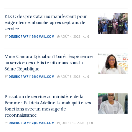
EDG : des prestataires manifestent pour
exiger leur embauche après sept ans de
service
BY
DINEBOFFA7117@GMAIL.COM
AOÛT 4, 2026
0
Mme Camara Djénabou Touré, l’expérience
au service des défis territoriaux sous la
5ème République
BY
DINEBOFFA7117@GMAIL.COM
AOÛT 3, 2026
0
Passation de service au ministère de la
Femme : Patricia Adeline Lamah quitte ses
fonctions avec un message de
reconnaissance
BY
DINEBOFFA7117@GMAIL.COM
JUILLET 30, 2026
0