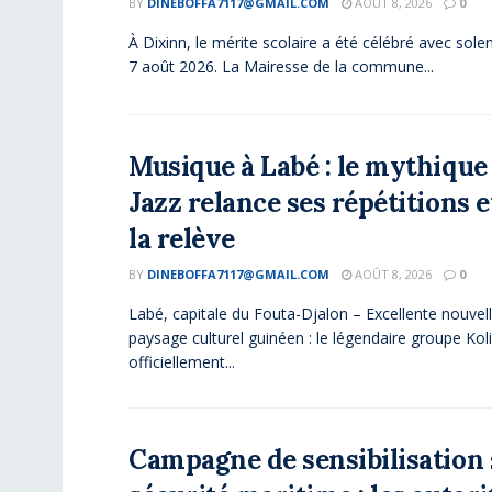
BY
DINEBOFFA7117@GMAIL.COM
AOÛT 8, 2026
0
À Dixinn, le mérite scolaire a été célébré avec sole
7 août 2026. La Mairesse de la commune...
Musique à Labé : le mythique
Jazz relance ses répétitions 
la relève
BY
DINEBOFFA7117@GMAIL.COM
AOÛT 8, 2026
0
Labé, capitale du Fouta-Djalon – Excellente nouvell
paysage culturel guinéen : le légendaire groupe Kol
officiellement...
Campagne de sensibilisation 