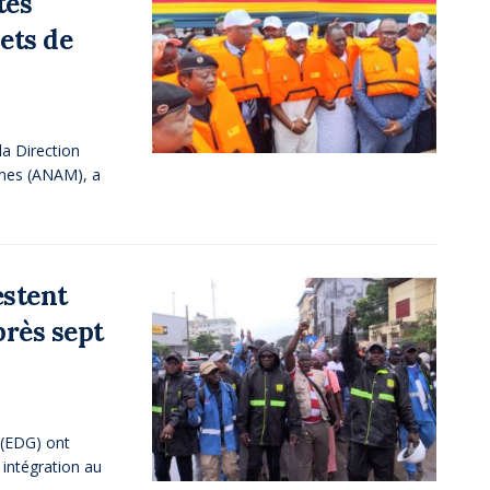
tés
lets de
la Direction
imes (ANAM), a
estent
près sept
e (EDG) ont
 intégration au