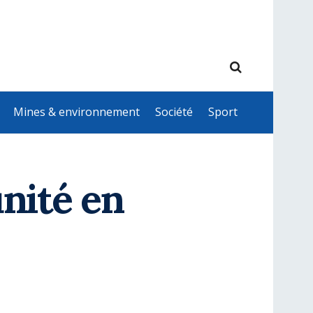
Mines & environnement
Société
Sport
unité en