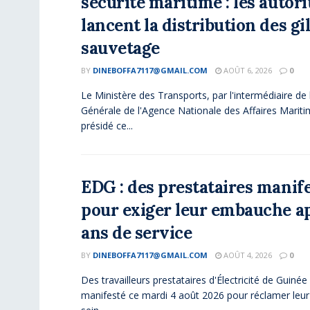
sécurité maritime : les autori
lancent la distribution des gi
sauvetage
BY
DINEBOFFA7117@GMAIL.COM
AOÛT 6, 2026
0
Le Ministère des Transports, par l'intermédiaire de 
Générale de l'Agence Nationale des Affaires Marit
présidé ce...
EDG : des prestataires manif
pour exiger leur embauche a
ans de service
BY
DINEBOFFA7117@GMAIL.COM
AOÛT 4, 2026
0
Des travailleurs prestataires d'Électricité de Guiné
manifesté ce mardi 4 août 2026 pour réclamer leur