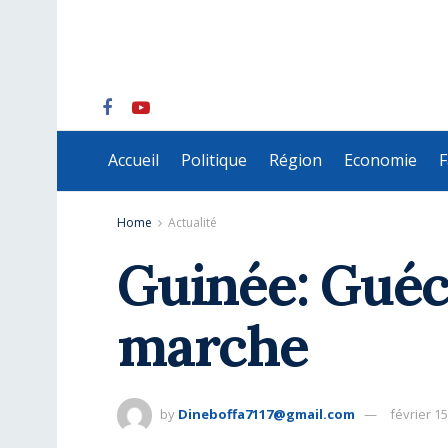
Accueil
Politique
Région
Economie
F
Home
Actualité
Guinée: Guéck
marche
by
Dineboffa7117@gmail.com
février 15