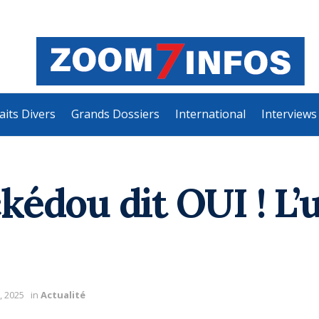
aits Divers
Grands Dossiers
International
Interviews
édou dit OUI ! L’
, 2025
in
Actualité